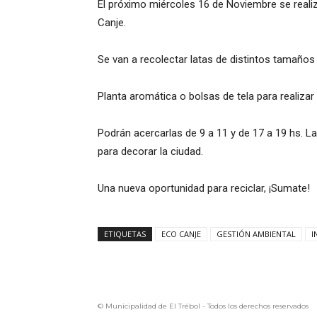
El próximo miércoles 16 de Noviembre se realiz
Canje.
Se van a recolectar latas de distintos tamaños
Planta aromática o bolsas de tela para realizar
Podrán acercarlas de 9 a 11 y de 17 a 19 hs. 
para decorar la ciudad.
Una nueva oportunidad para reciclar, ¡Sumate!
ETIQUETAS
ECO CANJE
GESTIÓN AMBIENTAL
I
© Municipalidad de El Trébol - Todos los derechos reservados