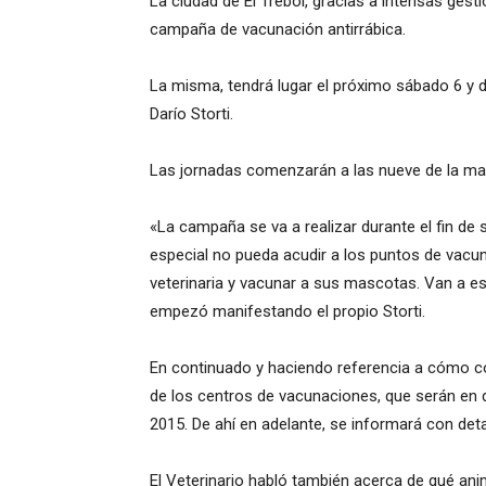
La ciudad de El Trébol, gracias a intensas gest
campaña de vacunación antirrábica.
La misma, tendrá lugar el próximo sábado 6 y 
Darío Storti.
Las jornadas comenzarán a las nueve de la mañ
«La campaña se va a realizar durante el fin de
especial no pueda acudir a los puntos de vacun
veterinaria y vacunar a sus mascotas. Van a es
empezó manifestando el propio Storti.
En continuado y haciendo referencia a cómo c
de los centros de vacunaciones, que serán en d
2015. De ahí en adelante, se informará con deta
El Veterinario habló también acerca de qué ani