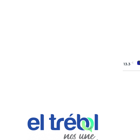
E
C
13.3