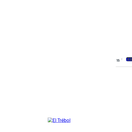
ES
C
15