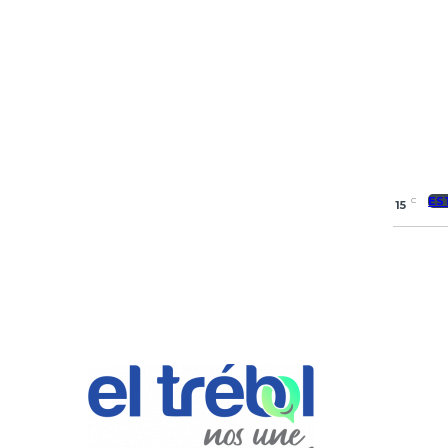
ES
C
15