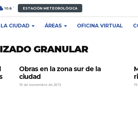
C
10.6
ESTACIÓN METEOROLÓGICA
LA CIUDAD
ÁREAS
OFICINA VIRTUAL
C
LIZADO GRANULAR
d
Obras en la zona sur de la
M
s
ciudad
r
10 de noviembre de 2015
19