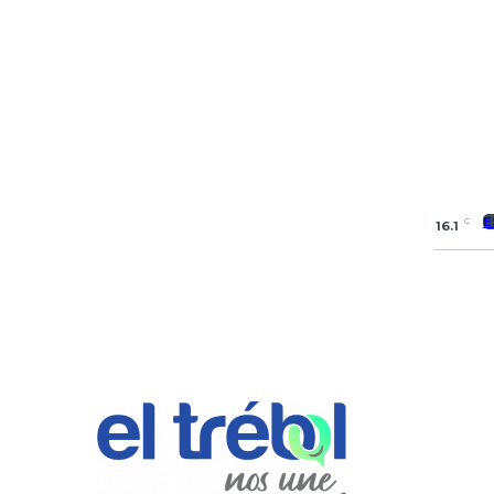
E
C
16.1