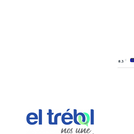
E
C
8.3