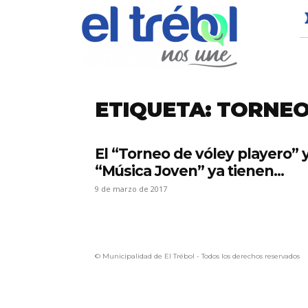
ETIQUETA: TORNEO
El “Torneo de vóley playero” 
“Música Joven” ya tienen...
9 de marzo de 2017
© Municipalidad de El Trébol - Todos los derechos reservados