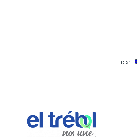
C
17.2