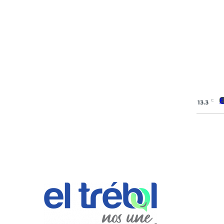
E
C
13.3