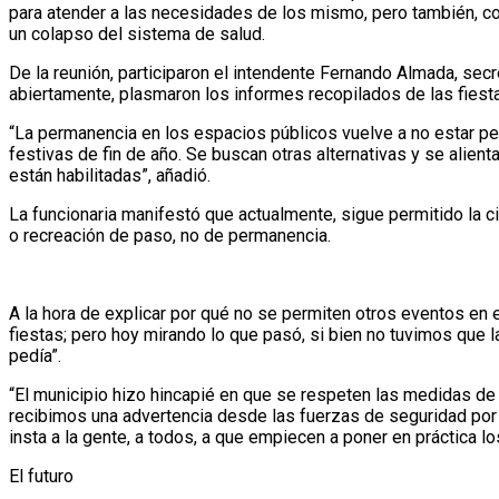
para atender a las necesidades de los mismo, pero también, con
un colapso del sistema de salud.
De la reunión, participaron el intendente Fernando Almada, sec
abiertamente, plasmaron los informes recopilados de las fiesta
“La permanencia en los espacios públicos vuelve a no estar perm
festivas de fin de año. Se buscan otras alternativas y se alien
están habilitadas”, añadió.
La funcionaria manifestó que actualmente, sigue permitido la 
o recreación de paso, no de permanencia.
A la hora de explicar por qué no se permiten otros eventos en
fiestas; pero hoy mirando lo que pasó, si bien no tuvimos que l
pedía”.
“El municipio hizo hincapié en que se respeten las medidas de 
recibimos una advertencia desde las fuerzas de seguridad por l
insta a la gente, a todos, a que empiecen a poner en práctica l
El futuro