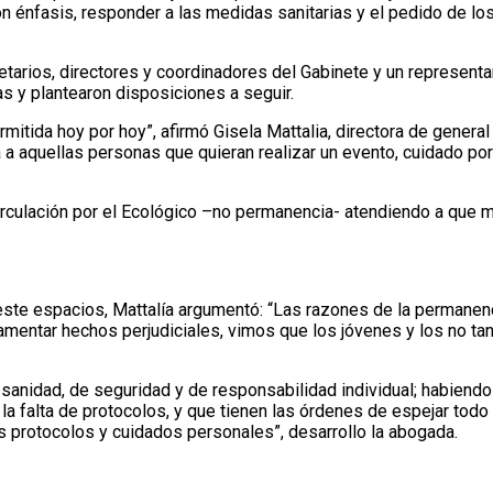
 énfasis, responder a las medidas sanitarias y el pedido de los
retarios, directores y coordinadores del Gabinete y un represent
s y plantearon disposiciones a seguir.
itida hoy por hoy”, afirmó Gisela Mattalia, directora de general
ta a aquellas personas que quieran realizar un evento, cuidado po
circulación por el Ecológico –no permanencia- atendiendo a que 
 este espacios, Mattalía argumentó: “Las razones de la permanen
amentar hechos perjudiciales, vimos que los jóvenes y los no tan
sanidad, de seguridad y de responsabilidad individual; habiendo
a falta de protocolos, y que tienen las órdenes de espejar todo 
os protocolos y cuidados personales”, desarrollo la abogada.