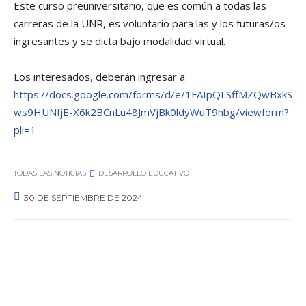
Este curso preuniversitario, que es común a todas las
carreras de la UNR, es voluntario para las y los futuras/os
ingresantes y se dicta bajo modalidad virtual.
Los interesados, deberán ingresar a:
https://docs.google.com/forms/d/e/1FAIpQLSffMZQwBxkS
ws9HUNfjE-X6k2BCnLu48JmVjBk0ldyWuT9hbg/viewform?
pli=1
TODAS LAS NOTICIAS
DESARROLLO EDUCATIVO
30 DE SEPTIEMBRE DE 2024
0