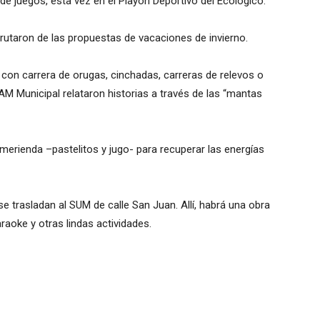
 de juegos, esta vez en el Playón Deportivo del Ecológico.
sfrutaron de las propuestas de vacaciones de invierno.
con carrera de orugas, cinchadas, carreras de relevos o
AM Municipal relataron historias a través de las “mantas
a merienda –pastelitos y jugo- para recuperar las energías
se trasladan al SUM de calle San Juan. Allí, habrá una obra
raoke y otras lindas actividades.