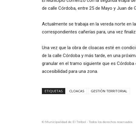
El Municipio comenzó con la segunda etapa de 
de calle Córdoba, entre 25 de Mayo y Juan de G
Actualmente se trabaja en la vereda norte en la
correspondientes cañerías para, una vez finaliza
Una vez que la obra de cloacas esté en condic
de la calle Córdoba y más tarde, en una próxima
granular en el tramo siguiente que es Córdoba
accesibilidad para una zona.
ETIQUETAS
CLOACAS
GESTIÓN TERRITORIAL
© Municipalidad de El Trébol - Todos los derechos reservados