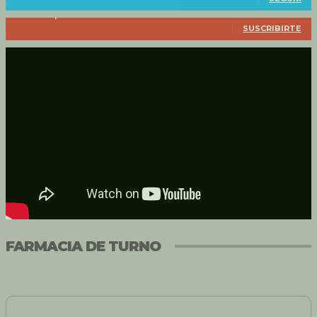
Suscriptores
54
SUSCRIBIRTE
FARMACIA DE TURNO
Turnos de 24 hs a partir de las 08:00AM
HOY:
Farmacia Culasso
Bv. Europa 551 | Teléfono: 420805