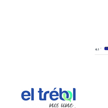
E
C
6.1