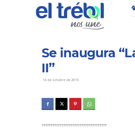
Se inaugura “L
II”
16 de octubre de 2015
????????????????????????????????????