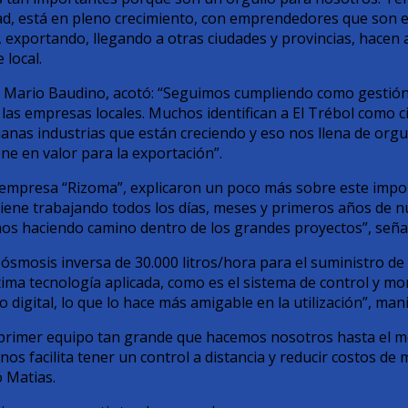
dad, está en pleno crecimiento, con emprendedores que son
 exportando, llegando a otras ciudades y provincias, hacen a
 local.
ón, Mario Baudino, acotó: “Seguimos cumpliendo como gestió
las empresas locales. Muchos identifican a El Trébol como c
nas industrias que están creciendo y eso nos llena de org
one en valor para la exportación”.
a empresa “Rizoma”, explicaron un poco más sobre este impor
iene trabajando todos los días, meses y primeros años de 
mos haciendo camino dentro de los grandes proyectos”, seña
 ósmosis inversa de 30.000 litros/hora para el suministro de
ltima tecnología aplicada, como es el sistema de control y mo
do digital, lo que lo hace más amigable en la utilización”, man
l primer equipo tan grande que hacemos nosotros hasta el m
nos facilita tener un control a distancia y reducir costos de
ó Matias.