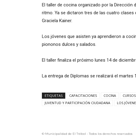
El taller de cocina organizado por la Dirección
ritmo. Ya se dictaron tres de las cuatro clase
Graciela Kainer.
Los jóvenes que asisten ya aprendieron a cocina
piononos dulces y salados.
El taller finaliza el próximo lunes 14 de diciemb
La entrega de Diplomas se realizará el martes 1
ETIQUETAS
CAPACITACIONES
COCINA
CURSOS
JUVENTUD Y PARTICIPACIÓN CIUDADANA
LOS JÓVENE
© Municipalidad de El Trébol - Todos los derechos reservados