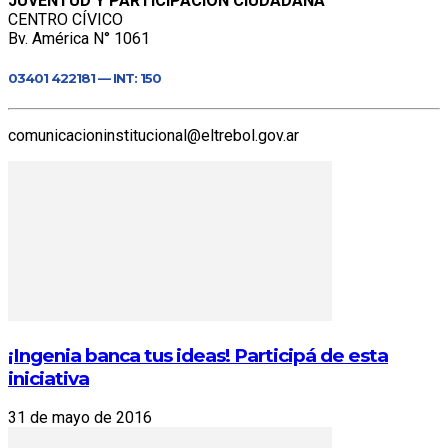
JUVENTUD Y PARTICIPACIÓN CIUDADANA
CENTRO CÍVICO
Bv. América N° 1061
03401 422181 — INT: 150
comunicacioninstitucional@eltrebol.gov.ar
¡Ingenia banca tus ideas! Participá de esta
iniciativa
31 de mayo de 2016