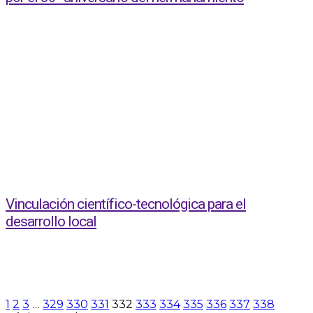
Vinculación científico-tecnológica para el
desarrollo local
1
2
3
…
329
330
331
332
333
334
335
336
337
338