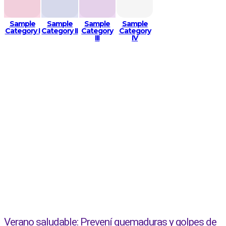
Sample
Sample
Sample
Sample
Category I
Category II
Category
Category
III
IV
SAMPLE CATEGORY I
SAMPLE CATEGORY II
SAMPLE CATEGORY III
SAMPLE CATEGORY IV
Verano saludable: Prevení quemaduras y golpes de